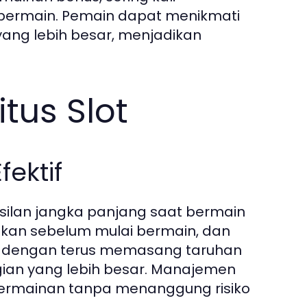
ermain. Pemain dapat menikmati
ang lebih besar, menjadikan
itus Slot
ektif
asilan jangka panjang saat bermain
iskan sebelum mulai bermain, dan
ian dengan terus memasang taruhan
gian yang lebih besar. Manajemen
ermainan tanpa menanggung risiko