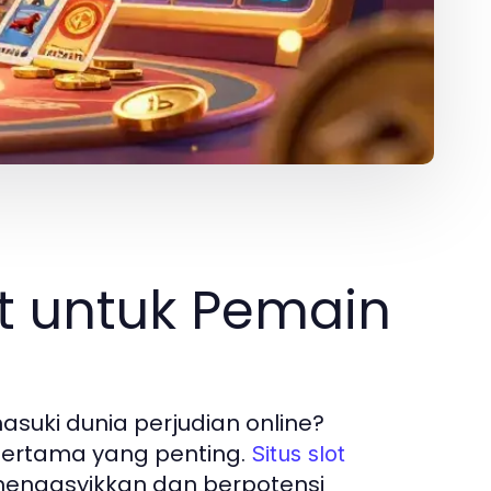
ot untuk Pemain
uki dunia perjudian online?
pertama yang penting.
Situs slot
engasyikkan dan berpotensi