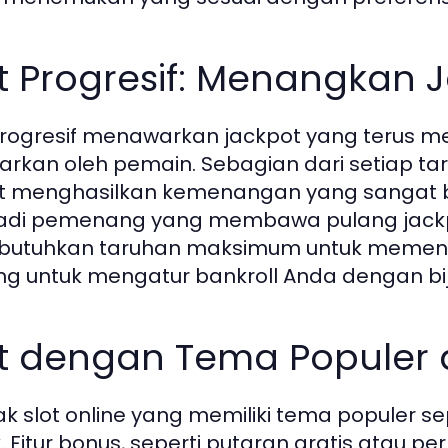
t Progresif: Menangkan 
progresif menawarkan jackpot yang terus m
arkan oleh pemain. Sebagian dari setiap ta
 menghasilkan kemenangan yang sangat be
di pemenang yang membawa pulang jackpot
utuhkan taruhan maksimum untuk memenuh
ng untuk mengatur bankroll Anda dengan bi
ot dengan Tema Populer 
k slot online yang memiliki tema populer sep
. Fitur bonus, seperti putaran gratis atau pe