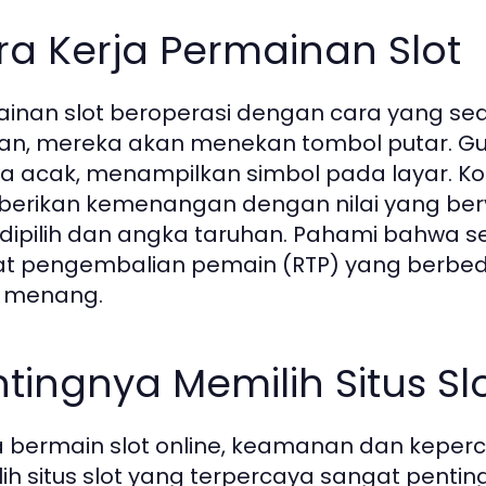
a Kerja Permainan Slot
inan slot beroperasi dengan cara yang s
an, mereka akan menekan tombol putar. Gu
a acak, menampilkan simbol pada layar. K
rikan kemenangan dengan nilai yang berva
dipilih dan angka taruhan. Pahami bahwa set
at pengembalian pemain (RTP) yang berbe
k menang.
tingnya Memilih Situs Sl
a bermain slot online, keamanan dan keperc
ih situs slot yang terpercaya sangat pent