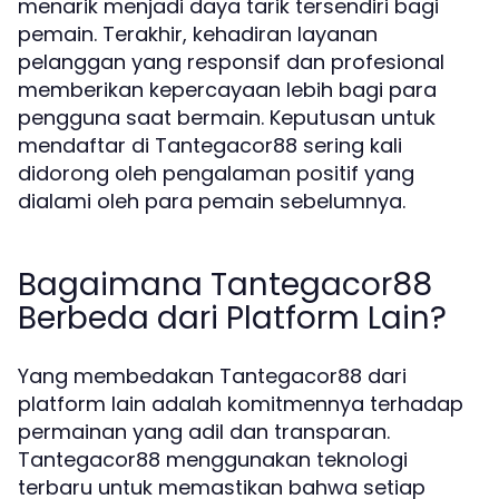
menarik menjadi daya tarik tersendiri bagi
pemain. Terakhir, kehadiran layanan
pelanggan yang responsif dan profesional
memberikan kepercayaan lebih bagi para
pengguna saat bermain. Keputusan untuk
mendaftar di Tantegacor88 sering kali
didorong oleh pengalaman positif yang
dialami oleh para pemain sebelumnya.
Bagaimana Tantegacor88
Berbeda dari Platform Lain?
Yang membedakan Tantegacor88 dari
platform lain adalah komitmennya terhadap
permainan yang adil dan transparan.
Tantegacor88 menggunakan teknologi
terbaru untuk memastikan bahwa setiap