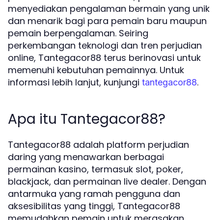
menyediakan pengalaman bermain yang unik
dan menarik bagi para pemain baru maupun
pemain berpengalaman. Seiring
perkembangan teknologi dan tren perjudian
online, Tantegacor88 terus berinovasi untuk
memenuhi kebutuhan pemainnya. Untuk
informasi lebih lanjut, kunjungi
.
tantegacor88
Apa itu Tantegacor88?
Tantegacor88 adalah platform perjudian
daring yang menawarkan berbagai
permainan kasino, termasuk slot, poker,
blackjack, dan permainan live dealer. Dengan
antarmuka yang ramah pengguna dan
aksesibilitas yang tinggi, Tantegacor88
memudahkan pemain untuk merasakan