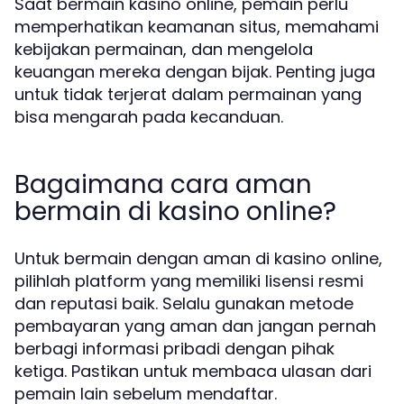
Saat bermain kasino online, pemain perlu
memperhatikan keamanan situs, memahami
kebijakan permainan, dan mengelola
keuangan mereka dengan bijak. Penting juga
untuk tidak terjerat dalam permainan yang
bisa mengarah pada kecanduan.
Bagaimana cara aman
bermain di kasino online?
Untuk bermain dengan aman di kasino online,
pilihlah platform yang memiliki lisensi resmi
dan reputasi baik. Selalu gunakan metode
pembayaran yang aman dan jangan pernah
berbagi informasi pribadi dengan pihak
ketiga. Pastikan untuk membaca ulasan dari
pemain lain sebelum mendaftar.