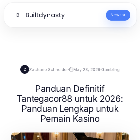
Builtdynasty
B
News
Zacharie Schneider
·
May 23, 2026
·
Gambling
Z
Panduan Definitif
Tantegacor88 untuk 2026:
Panduan Lengkap untuk
Pemain Kasino