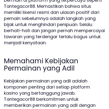
bermain di platform yang terpercaya seperti
Tantegacor88. Memastikan bahwa situs
memiliki lisensi resmi dan ulasan positif dari
pemain sebelumnya adalah langkah yang
bijak untuk menghindari penipuan. Selalu
berhati-hati dan jangan pernah mempercayai
tawaran yang terdengar terlalu bagus untuk
menjadi kenyataan.
Memahami Kebijakan
Permainan yang Adil
Kebijakan permainan yang adil adalah
komponen penting dari setiap platform
kasino yang bertanggung jawab.
Tantegacor88 berkomitmen untuk
memberikan permainan yang adil dengan