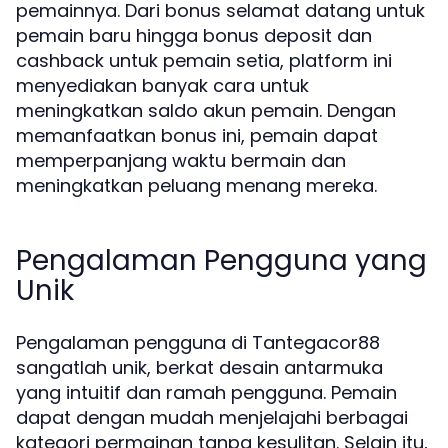
pemainnya. Dari bonus selamat datang untuk
pemain baru hingga bonus deposit dan
cashback untuk pemain setia, platform ini
menyediakan banyak cara untuk
meningkatkan saldo akun pemain. Dengan
memanfaatkan bonus ini, pemain dapat
memperpanjang waktu bermain dan
meningkatkan peluang menang mereka.
Pengalaman Pengguna yang
Unik
Pengalaman pengguna di Tantegacor88
sangatlah unik, berkat desain antarmuka
yang intuitif dan ramah pengguna. Pemain
dapat dengan mudah menjelajahi berbagai
kategori permainan tanpa kesulitan. Selain itu,