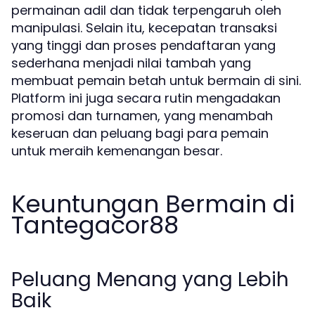
permainan adil dan tidak terpengaruh oleh
manipulasi. Selain itu, kecepatan transaksi
yang tinggi dan proses pendaftaran yang
sederhana menjadi nilai tambah yang
membuat pemain betah untuk bermain di sini.
Platform ini juga secara rutin mengadakan
promosi dan turnamen, yang menambah
keseruan dan peluang bagi para pemain
untuk meraih kemenangan besar.
Keuntungan Bermain di
Tantegacor88
Peluang Menang yang Lebih
Baik