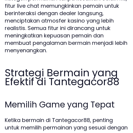
fitur live chat memungkinkan pemain untuk
berinteraksi dengan dealer langsung,
menciptakan atmosfer kasino yang lebih
realistis. Semua fitur ini dirancang untuk
meningkatkan kepuasan pemain dan
membuat pengalaman bermain menjadi lebih
menyenangkan.
Strategi Bermain yang
Efektif di Tantegacor88
Memilih Game yang Tepat
Ketika bermain di Tantegacor88, penting
untuk memilih permainan yang sesuai dengan